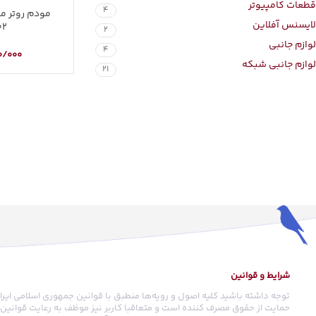
قطعات کامپیوتر
4
لایسنس آفلاین
02
2
لوازم جانبی
4
0/000
لوازم جانبی شبکه
21
شرایط و قوانین
توجه داشته باشید کلیه اصول و رویه‏‌ها منطبق با قوانین جمهوری اسلامی ایرا
حمایت از حقوق مصرف کننده است و متعاقبا کاربر نیز موظف به رعایت قوانین م