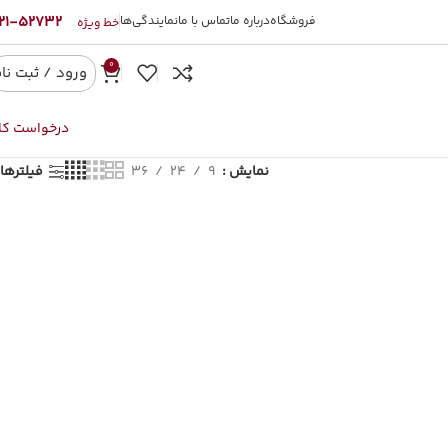
52732-021
فروشگاه
درباره ما
تماس با ما
نمایندگی‌ها
خط ویژه
0
ورود / ثبت نا
درخواست کال
نمایش
9
24
36
فیلترها