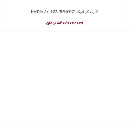
کارت گرافیک NVIDIA A2 16GB (R9H23C)
540/000/000
تومان