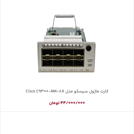
کارت ماژول سیسکو مدل Cisco C9300-NM-8X
44/000/000
تومان