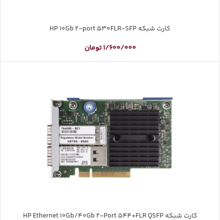
کارت شبکه HP 10Gb 2-port 530FLR-SFP
1/600/000
تومان
کارت شبکه HP Ethernet 10Gb/40Gb 2-Port 544+FLR QSFP