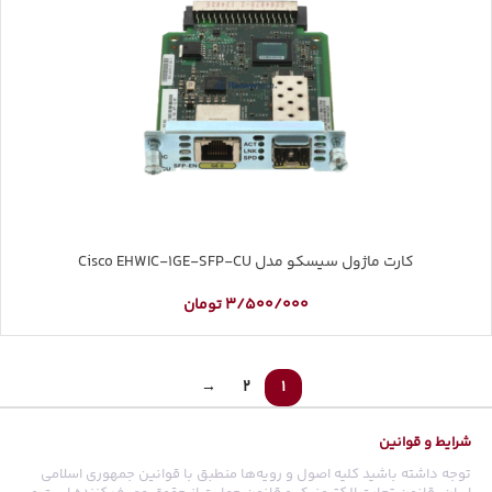
کارت ماژول سیسکو مدل Cisco EHWIC-1GE-SFP-CU
3/500/000
تومان
→
2
1
شرایط و قوانین
توجه داشته باشید کلیه اصول و رویه‏‌ها منطبق با قوانین جمهوری اسلامی