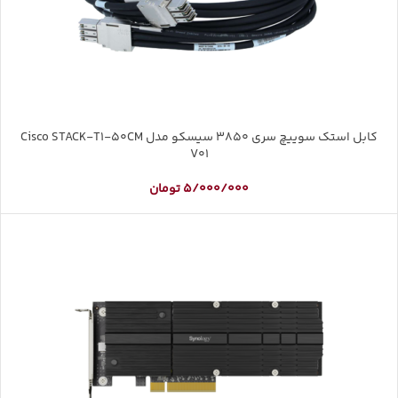
کابل استک سوییچ سری 3850 سیسکو مدل Cisco STACK-T1-50CM
V01
5/000/000
تومان