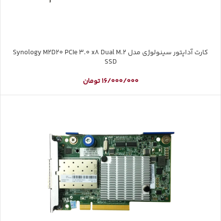
کارت آداپتور سینولوژی مدل Synology M2D20 PCIe 3.0 x8 Dual M.2
SSD
16/000/000
تومان