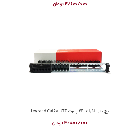
3/600/000
تومان
پچ پنل لگراند 24 پورت Legrand Cat6A UTP
3/500/000
تومان