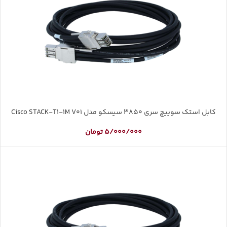
کابل استک سوییچ سری 3850 سیسکو مدل Cisco STACK-T1-1M V01
5/000/000
تومان