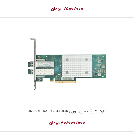
1/500/000
تومان
کارت شبکه فیبر نوری HPE SN1100Q 16GB HBA
30/000/000
تومان