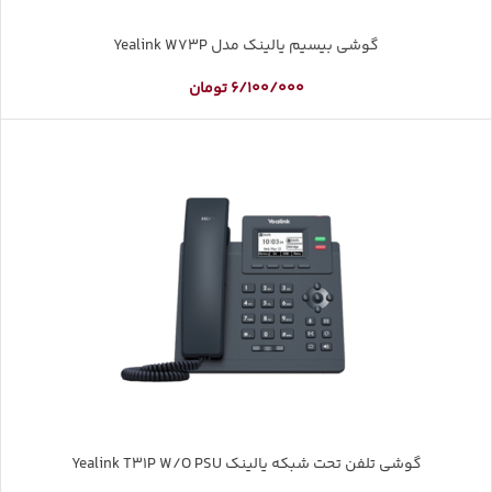
گوشی بیسیم یالینک مدل Yealink W73P
6/100/000
تومان
گوشی تلفن تحت شبکه یالینک Yealink T31P W/O PSU