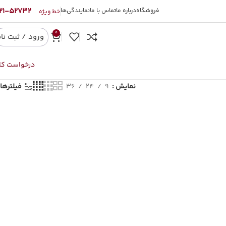
52732-021
فروشگاه
درباره ما
تماس با ما
نمایندگی‌ها
خط ویژه
0
ورود / ثبت نا
درخواست کال
نمایش
9
24
36
فیلترها