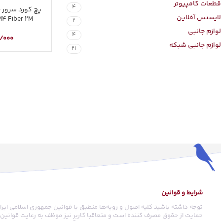
قطعات کامپیوتر
4
پ
لایسنس آفلاین
4 Fiber 2M
2
لوازم جانبی
4
/000
لوازم جانبی شبکه
21
شرایط و قوانین
توجه داشته باشید کلیه اصول و رویه‏‌ها منطبق با قوانین جمهوری اسلامی ایرا
حمایت از حقوق مصرف کننده است و متعاقبا کاربر نیز موظف به رعایت قوانین م