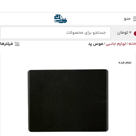
منو
0
تومان
خانه
لوازم جانبی
موس پد
فیلترها
تمام شده