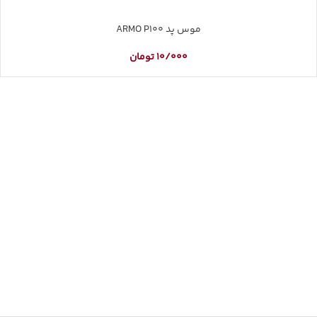
موس پد ARMO P100
10/000
تومان