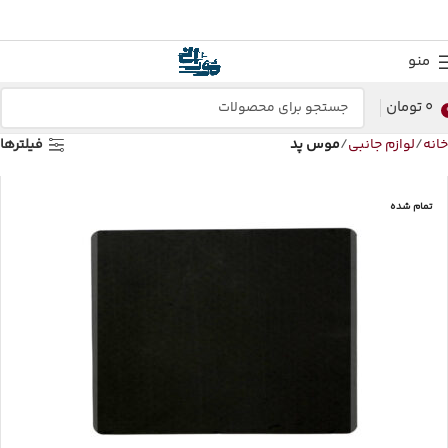
منو
0
تومان
خانه
لوازم جانبی
موس پد
فیلترها
تمام شده