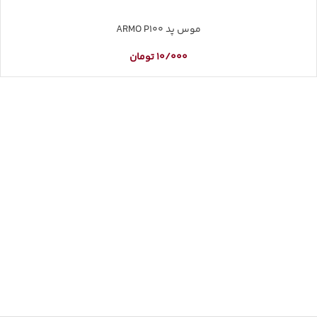
موس پد ARMO P100
10/000
تومان