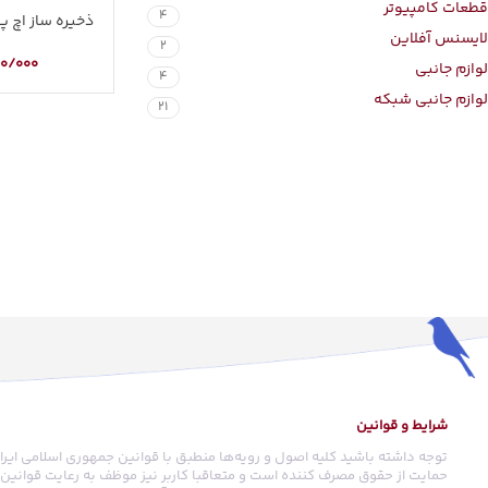
قطعات کامپیوتر
4
ذخیره ساز اچ پی مدل 62
لایسنس آفلاین
2
00/000
لوازم جانبی
4
لوازم جانبی شبکه
21
شرایط و قوانین
توجه داشته باشید کلیه اصول و رویه‏‌ها منطبق با قوانین جمهوری اسلامی ایرا
حمایت از حقوق مصرف کننده است و متعاقبا کاربر نیز موظف به رعایت قوانین م