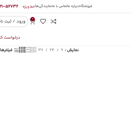
52732-021
فروشگاه
درباره ما
تماس با ما
نمایندگی‌ها
خط ویژه
0
ورود / ثبت نا
درخواست کال
نمایش
9
24
36
فیلترها