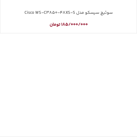
سوئیچ سیسکو مدل Cisco WS-C3850-48XS-S
185/000/000
تومان