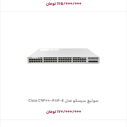
175/000/000
تومان
سوئیچ سیسکو مدل Cisco C9300-48P-E
170/000/000
تومان