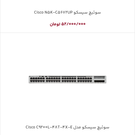
سوئیچ سیسکو Cisco N5K-C5672UP
52/000/000
تومان
سوئیچ سیسکو مدل Cisco C9200L-48T-4X-E