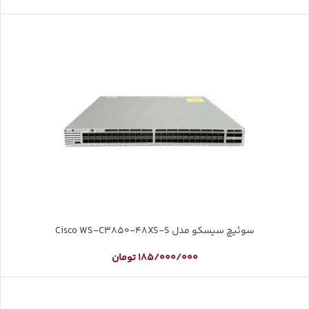
سوئیچ سیسکو مدل Cisco WS-C3850-48XS-S
185/000/000
تومان