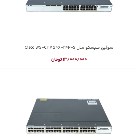
سوئیچ سیسکو مدل Cisco WS-C3750X-24P-S
13/000/000
تومان