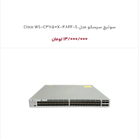
سوئیچ سیسکو مدل Cisco WS-C3750X-48PF-S
13/000/000
تومان