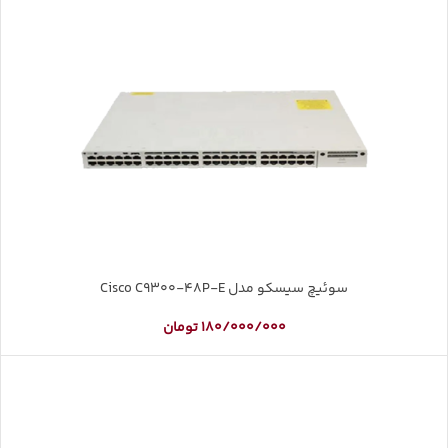
سوئیچ سیسکو مدل Cisco C9300-48P-E
180/000/000
تومان