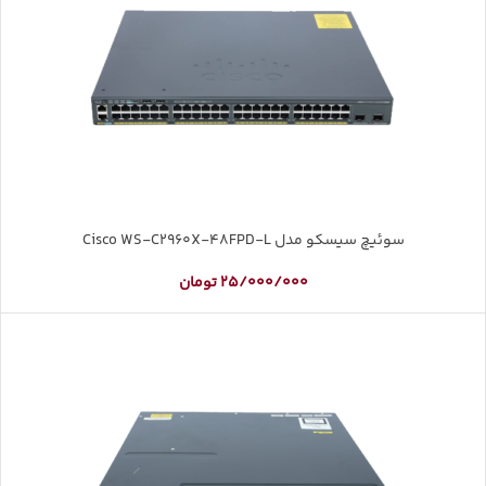
سوئیچ سیسکو مدل Cisco WS-C2960X-48FPD-L
25/000/000
تومان