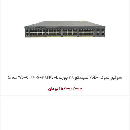
سوئیچ شبکه +PoE سیسکو 48 پورت Cisco WS-C2960X-48FPS-L
15/000/000
تومان