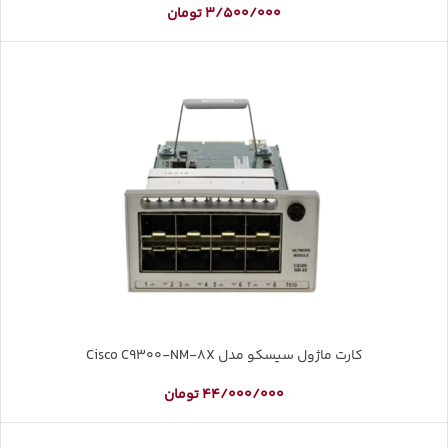
3/500/000
تومان
کارت ماژول سیسکو مدل Cisco C9300-NM-8X
44/000/000
تومان