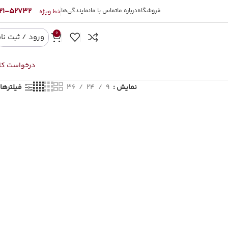
52732-021
فروشگاه
درباره ما
تماس با ما
نمایندگی‌ها
خط ویژه
0
ورود / ثبت نا
درخواست کال
نمایش
9
24
36
فیلترها