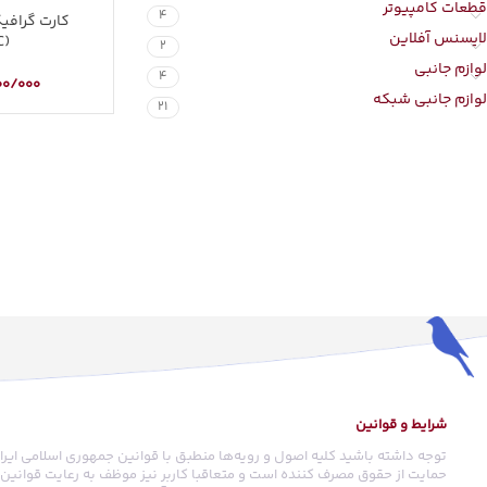
قطعات کامپیوتر
4
لایسنس آفلاین
C)
2
لوازم جانبی
4
00/000
لوازم جانبی شبکه
21
شرایط و قوانین
توجه داشته باشید کلیه اصول و رویه‏‌ها منطبق با قوانین جمهوری اسلامی ایرا
حمایت از حقوق مصرف کننده است و متعاقبا کاربر نیز موظف به رعایت قوانین م