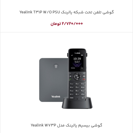
گوشی تلفن تحت شبکه یالینک Yealink T31P W/O PSU
2/720/000
تومان
گوشی بیسیم یالینک مدل Yealink W73P