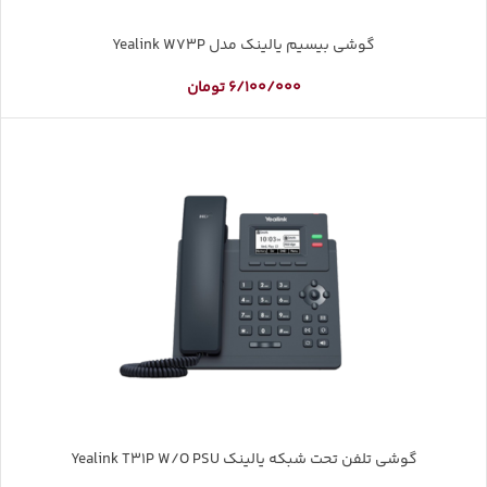
گوشی بیسیم یالینک مدل Yealink W73P
6/100/000
تومان
گوشی تلفن تحت شبکه یالینک Yealink T31P W/O PSU