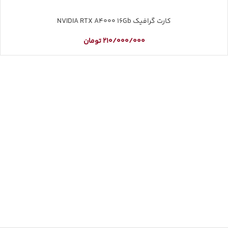
کارت گرافیک NVIDIA RTX A4000 16Gb
210/000/000
تومان