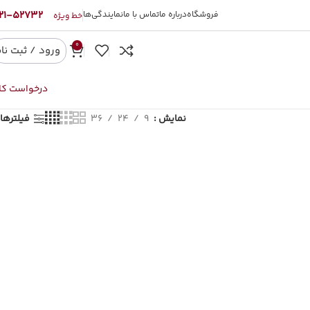
52732-021
فروشگاه
درباره ما
تماس با ما
نمایندگی‌ها
خط ویژه
0
ورود / ثبت نا
درخواست کال
نمایش
9
24
36
فیلترها