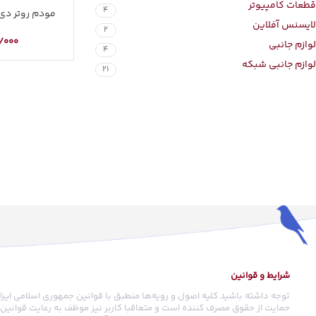
قطعات کامپیوتر
4
مودم روتر دی لین
لایسنس آفلاین
2
/000
لوازم جانبی
4
لوازم جانبی شبکه
21
شرایط و قوانین
توجه داشته باشید کلیه اصول و رویه‏‌ها منطبق با قوانین جمهوری اسلامی ایرا
حمایت از حقوق مصرف کننده است و متعاقبا کاربر نیز موظف به رعایت قوانین م