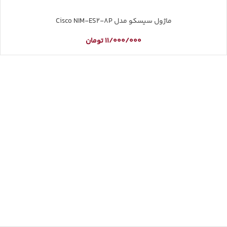
ماژول سیسکو مدل Cisco NIM-ES2-8P
11/000/000
تومان