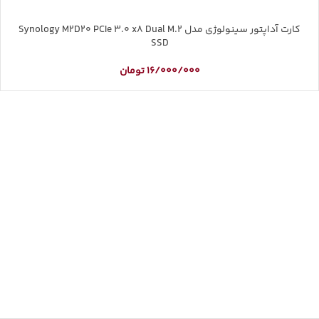
کارت آداپتور سینولوژی مدل Synology M2D20 PCIe 3.0 x8 Dual M.2
SSD
16/000/000
تومان