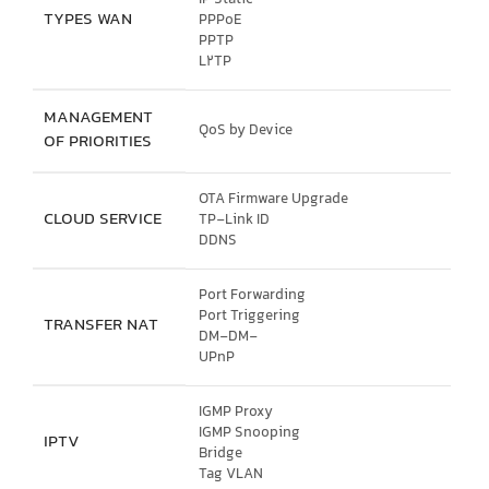
IP Static
TYPES WAN
PPPoE
PPTP
L2TP
MANAGEMENT
QoS by Device
OF PRIORITIES
OTA Firmware Upgrade
CLOUD SERVICE
TP-Link ID
DDNS
Port Forwarding
Port Triggering
TRANSFER NAT
DM-DM-
UPnP
IGMP Proxy
IGMP Snooping
IPTV
Bridge
Tag VLAN