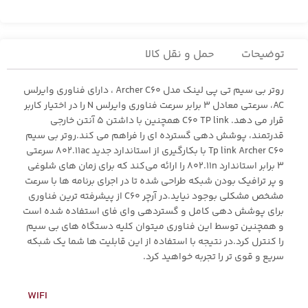
توضیحات
حمل و نقل کالا
روتر بی سیم تی پی لینک مدل Archer C60 ، دارای فناوری وایرلس
AC، سرعتی معادل 3 برابر سرعت فناوری وایرلس N را در اختیار کاربر
قرار می دهد. C60 TP link همچنین با داشتن 5 آنتن خارجی
قدرتمند، پوشش دهی گسترده ای را فراهم می کند.روتر بی سیم
Tp link Archer C60 با بکارگیری از استاندارد جدید 802.11ac سرعتی
3 برابر استاندارد 802.11n را ارائه می‌کند که برای زمان های شلوغی
و پر ترافیک بودن شبکه طراحی شده تا در اجرای برنامه ها با سرعت
مشخص مشکلی بوجود نیاید.در آرچر C60 از پیشرفته ترین فناوری
برای پوشش دهی کامل و گستردهی وای فای استفاده شده است
و همچنین توسط این فناوری میتوان کلیه دستگاه های بی سیم
را کنترل کرد.در نتیجه با استفاده از این قابلیت ها شما یک شبکه
سریع و قوی تر را تجربه خواهید کرد.
WIFI