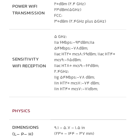
20dBm (2.4 GHz)
POWER WIFI
23dBm(5GHz)
TRANSMISSION
FCC:
30dBm (2.4GHz plus 5GHz)
5 GHz:
11a 6Mbps:-93dBm;11a
54Mbps:-78dBm;
11ac HT20 mcs8:69dBm; 11ac HT40
SENSITIVITY
mcs9:-65dBm;
WIFI RECEPTION
11ac HT80 mcs9:-62dBm;
2.4GHz:
11g 54Mbps:-78 dBm;
11n HT20 mcs7:-74 dBm;
11n HT40 mcs7:-71dbm;
PHYSICS
DIMENSIONS
9.1 – 5.7 – 1.5 in
(L– P– H)
(230 – 144 – 37 mm)