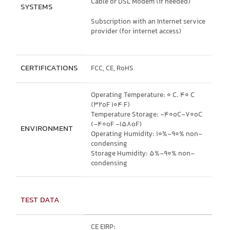
Cable or DSL Modem (if needed)
SYSTEMS
Subscription with an Internet service
provider (for internet access)
CERTIFICATIONS
FCC, CE, RoHS
Operating Temperature: 0 C. 40 C
(32oF 104 F)
Temperature Storage: -40oC-70oC
(-40oF -158oF)
ENVIRONMENT
Operating Humidity: 10%-90% non-
condensing
Storage Humidity: 5%-90% non-
condensing
TEST DATA
CE EIRP: