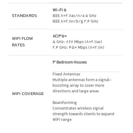
Wi-Fi 5
STANDARDS
IEEE 802.11ac/n/a 5 GHz
IEEE 802.11n/b/g 2.4 GHz
AC1350
WIFI FLOW
5 GHz: 867 Mbps (802.11ac)
RATES
2.4 GHz: 450 Mbps (802.11n)
3 Bedroom Houses
Fixed Antennas
Multiple antennas form a signal-
boosting array to cover more
directions and large areas
WIFI COVERAGE
Beamforming
Concentrates wireless signal
strength towards clients to expand
WiFi range