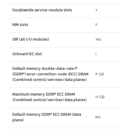
Doublewide service-module slots
0
NIM slots
2
OIR (all I/O modules)
Yes
Onboard ISC slot
1
Default memory double-data-rate 3
(DDR3) error-correction-code (ECC) DRAM
4 GB
(Combined control/services/data planes)
Maximum memory DDR3 ECC DRAM
16 GB
(Combined control/services/data planes)
Default memory DDR3 ECC DRAM (data
NA
plane)