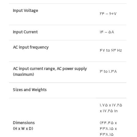
Input Voltage
24 – 60V
Input Current
14 – 5A
AC input frequency
47 to 63 Hz
AC input current range, AC power supply
3 to 1.3A
(maximum)
Sizes and Weights
1.75 x 17.25
x 17.25 in
Dimensions
(44.45 x
(H x W x D)
438.15 x
438.15