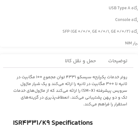
 USB Type A
ه Console
SFP (GE 0/0/0, GE 0/0/1, GE 0/
ر NIM
توضیحات
حمل و نقل کالا
روتر خدمات یکپارچه سیسکو 4331 توان مجموع 100 مگابیت در
ثانیه تا 300 مگابیت در ثانیه را ارائه می‌کند و یک شیار ماژول
سرویس پیشرفته (SM-X) را ارائه می‌کند که از ماژول‌های خدمات
تک و دو پهن پشتیبانی می‌کند، انعطاف‌پذیری در گزینه‌های
استقرار را فراهم می‌کند.
ISR4331/K9 Specifications