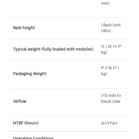
mm)
1 Rack Unit
Rack height
(1RU)
16.1 lb (7.3
Typical weight (fully loaded with modules)
kg)
4.6 lb (2.1
Packaging Weight
kg)
I/O side to
Airflow
bezel side
MTBF (Hours)
587250