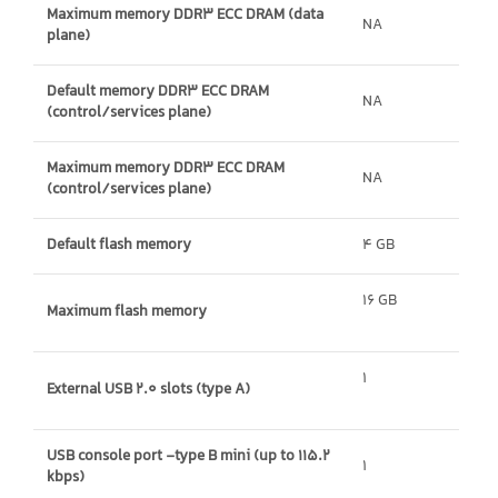
Maximum memory DDR3 ECC DRAM (data
NA
plane)
Default memory DDR3 ECC DRAM
NA
(control/services plane)
Maximum memory DDR3 ECC DRAM
NA
(control/services plane)
Default flash memory
4 GB
16 GB
Maximum flash memory
1
External USB 2.0 slots (type A)
USB console port -type B mini (up to 115.2
1
kbps)