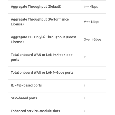
Aggregate Throughput (Default)
100 Mbps
Aggregate Throughput (Performance
300 Mbps
License)
Aggregate CEF Only
Throughput (Boost
[5]
Over 2Gbps
License)
Total onboard WAN or LAN 10/100/1000
3
ports
Total onboard WAN or LAN 10Gbps ports
–
RJ-45-based ports
2
SFP-based ports
2
Enhanced service-module slots
1