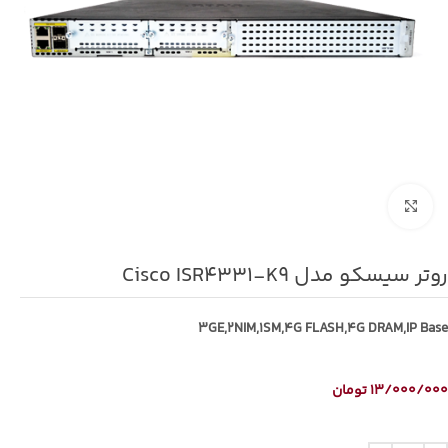
برای بزرگنمایی کلیک کنید
روتر سیسکو مدل Cisco ISR4331-K9
3GE,2NIM,1SM,4G FLASH,4G DRAM,IP Base
13/000/000
تومان