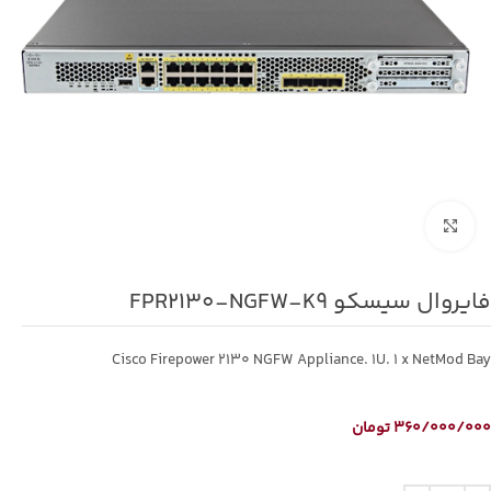
برای بزرگنمایی کلیک کنید
فایروال سیسکو FPR2130-NGFW-K9
Cisco Firepower 2130 NGFW Appliance. 1U. 1 x NetMod Bay
360/000/000
تومان