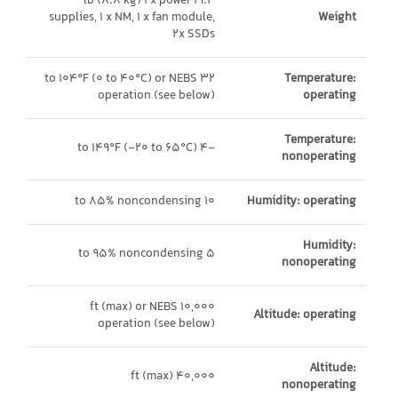
19.4 lb (8.8 kg) 1 x power
supplies, 1 x NM, 1 x fan module,
Weight
2x SSDs
32 to 104°F (0 to 40°C) or NEBS
Temperature:
operation (see below)
operating
Temperature:
-4 to 149°F (-20 to 65°C)
nonoperating
10 to 85% noncondensing
Humidity: operating
Humidity:
5 to 95% noncondensing
nonoperating
10,000 ft (max) or NEBS
Altitude: operating
operation (see below)
Altitude:
40,000 ft (max)
nonoperating