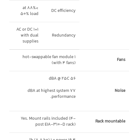
>88% at
DC efficiency
50% load
1+1 AC or DC
with dual
Redundancy
supplies
1 hot-swappable fan module
Fans
(with 4 fans)
56 dBA @ 25C
77 dBA at highest system
Noise
performance.
Yes. Mount rails included (4-
Rack mountable
post EIA-310-D rack)