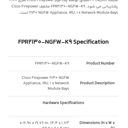
شبکه (NEBS) – انطباق توسط پلت فرم Cisco Firepower سری 2100
پشتیبانی می شود. FPR2130-NGFW-K9 مخفف Cisco Firepower
2130 NGFW Appliance, 1RU, 1 x Network Module Bays است.
FPR21
3
0-
NGFW
-K9
Specification
FPR2130-NGFW-K9
Product Number
Cisco Firepower 2130 NGFW
Appliance, 1RU, 1 x Network
Product Description
Module Bays
Hardware Specifications
1.73 x 16.90 x 19.76 in. (4.4 x
Dimensions (H x W x