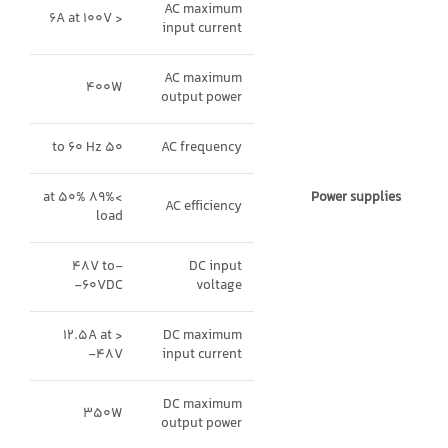
AC maximum
< 6A at 100V
input current
AC maximum
400W
output power
50 to 60 Hz
AC frequency
>89% at 50%
Power supplies
AC efficiency
load
-48V to
DC input
-60VDC
voltage
< 12.5A at
DC maximum
-48V
input current
DC maximum
350W
output power