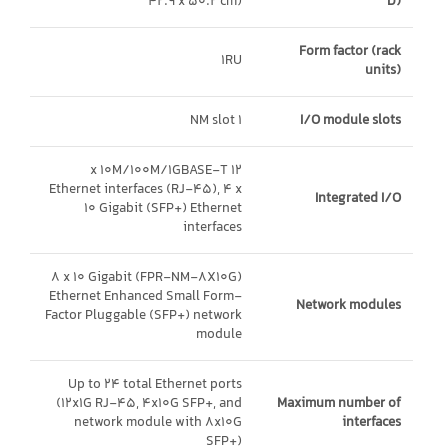
42.9 x 50.2 cm)
D)
Form factor (rack
1RU
units)
1 NM slot
I/O module slots
12 x 10M/100M/1GBASE-T
Ethernet interfaces (RJ-45), 4 x
Integrated I/O
10 Gigabit (SFP+) Ethernet
interfaces
(FPR-NM-8X10G) 8 x 10 Gigabit
Ethernet Enhanced Small Form-
Network modules
Factor Pluggable (SFP+) network
module
Up to 24 total Ethernet ports
(12x1G RJ-45, 4x10G SFP+, and
Maximum number of
network module with 8x10G
interfaces
SFP+)