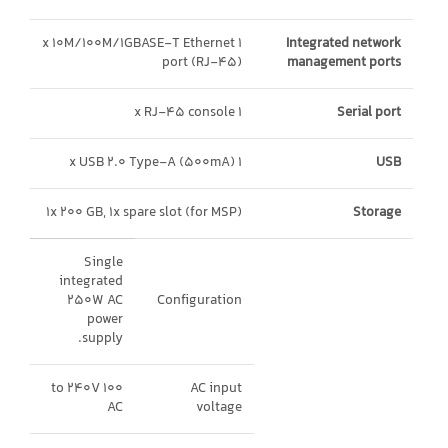
1 x 10M/100M/1GBASE-T Ethernet
Integrated network
port (RJ-45)
management ports
1 x RJ-45 console
Serial port
1 x USB 2.0 Type-A (500mA)
USB
1x 200 GB, 1x spare slot (for MSP)
Storage
Single
integrated
250W AC
Configuration
power
supply.
100 to 240V
AC input
AC
voltage