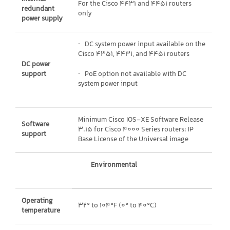
For the Cisco 4431 and 4451 routers
redundant
only
power supply
· DC system power input available on the
Cisco 4351, 4431, and 4451 routers
DC power
support
· PoE option not available with DC
system power input
Minimum Cisco IOS-XE Software Release
Software
3.15 for Cisco 4000 Series routers: IP
support
Base License of the Universal image
Environmental
Operating
32° to 104°F (0° to 40°C)
temperature