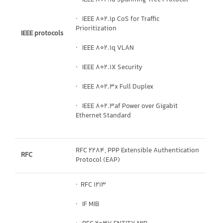
· IEEE 802.1d Spanning Tree Protocol
· IEEE 802.1p CoS for Traffic
Prioritization
IEEE protocols
· IEEE 802.1q VLAN
· IEEE 802.1X Security
· IEEE 802.3x Full Duplex
· IEEE 802.3af Power over Gigabit
Ethernet Standard
RFC 2284, PPP Extensible Authentication
RFC
Protocol (EAP)
· RFC 1213
· IF MIB