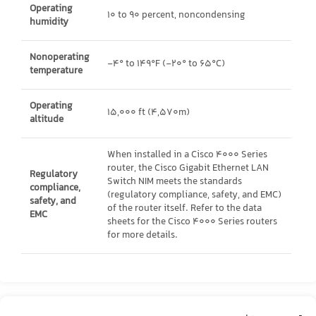
Operating
10 to 90 percent, noncondensing
humidity
Nonoperating
-4° to 149°F (-20° to 65°C)
temperature
Operating
15,000 ft (4,570m)
altitude
When installed in a Cisco 4000 Series
router, the Cisco Gigabit Ethernet LAN
Regulatory
Switch NIM meets the standards
compliance,
(regulatory compliance, safety, and EMC)
safety, and
of the router itself. Refer to the data
EMC
sheets for the Cisco 4000 Series routers
for more details.