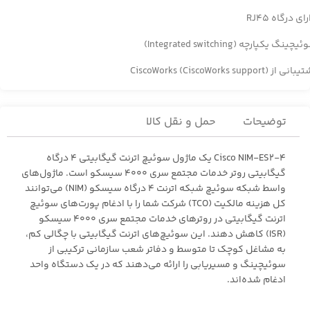
ای درگاه RJ45
چینگ یکپارچه (Integrated switching)
نی از (CiscoWorks (CiscoWorks support
توضیحات
حمل و نقل کالا
Cisco NIM-ES2-4 یک ماژول سوئیچ اترنت گیگابیتی 4 درگاه
گیگابیتی روتر خدمات مجتمع سری 4000 سیسکو است. ماژول‌های
واسط شبکه سوئیچ شبکه اترنت 4 درگاه سیسکو (NIM) می‌توانند
کل هزینه مالکیت (TCO) شرکت شما را با ادغام پورت‌های سوئیچ
اترنت گیگابیتی در روترهای خدمات مجتمع سری 4000 سیسکو
(ISR) کاهش دهند. این سوئیچ‌های اترنت گیگابیتی با چگالی کم،
به مشاغل کوچک تا متوسط ​​و دفاتر شعب سازمانی ترکیبی از
سوئیچینگ و مسیریابی را ارائه می‌دهند که در یک دستگاه واحد
ادغام شده‌اند.