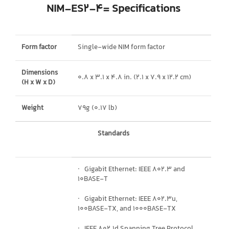
NIM-ES2-4= Specifications
Form factor
Single-wide NIM form factor
Dimensions
0.8 x 3.1 x 4.8 in. (2.1 x 7.9 x 12.2 cm)
(H x W x D)
Weight
79g (0.17 lb)
Standards
· Gigabit Ethernet: IEEE 802.3 and
10BASE-T
· Gigabit Ethernet: IEEE 802.3u,
100BASE-TX, and 1000BASE-TX