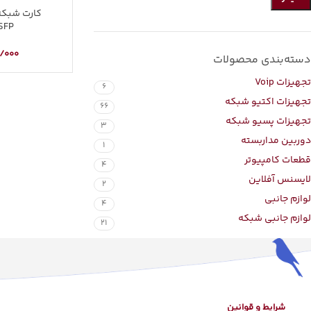
SFP
/000
دسته‌بندی محصولات
تجهیزات Voip
6
تجهیزات اکتیو شبکه
66
تجهیزات پسیو شبکه
3
دوربین مداربسته
1
قطعات کامپیوتر
4
لایسنس آفلاین
2
لوازم جانبی
4
لوازم جانبی شبکه
21
شرایط و قوانین