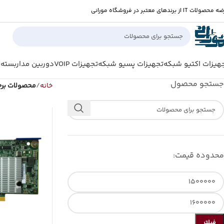
صولات IT از برندهای معتبر در فروشگاه مورانی
هیزات اکتیو شبکه
تجهیزات پسیو شبکه
تجهیزات VOIP
دوربین مداربسته
ل
جستجو محصول
خانه
محصولات برچس
محدوده قیمت:
فیلتر