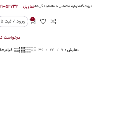
52732-021
فروشگاه
درباره ما
تماس با ما
نمایندگی‌ها
خط ویژه
0
ورود / ثبت نا
درخواست کال
نمایش
9
24
36
فیلترها