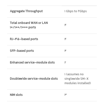
Aggregate Throughput
1 Gbps to 2Gbps
Total onboard WAN or LAN
4
10/100/1000 ports
RJ-45-based ports
4
SFP-based ports
4
Enhanced service-module slots
2
1 (assumes no
Doublewide service-module slots
singlewide SM-X
modules installed)
NIM slots
3