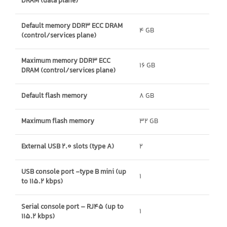
DRAM (data plane)
Default memory DDR3 ECC DRAM
4 GB
(control/services plane)
Maximum memory DDR3 ECC
16 GB
DRAM (control/services plane)
Default flash memory
8 GB
Maximum flash memory
32 GB
External USB 2.0 slots (type A)
2
USB console port -type B mini (up
1
to 115.2 kbps)
Serial console port – RJ45 (up to
1
115.2 kbps)