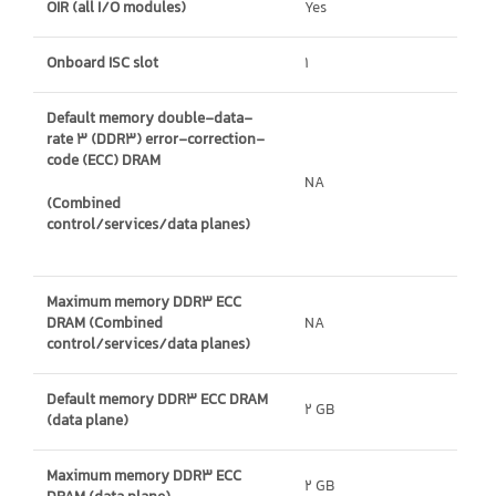
OIR (all I/O modules)
Yes
Onboard ISC slot
1
Default memory double-data-
rate 3 (DDR3) error-correction-
code (ECC) DRAM
NA
(Combined
control/services/data planes)
Maximum memory DDR3 ECC
DRAM (Combined
NA
control/services/data planes)
Default memory DDR3 ECC DRAM
2 GB
(data plane)
Maximum memory DDR3 ECC
2 GB