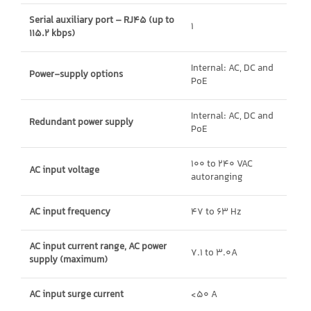
Serial auxiliary port – RJ45
(up to
1
115.2 kbps)
Internal: AC, DC and
Power-supply options
PoE
Internal: AC, DC and
Redundant power supply
PoE
100 to 240 VAC
AC input voltage
autoranging
AC input frequency
47 to 63 Hz
AC input current range, AC power
7.1 to 3.0A
supply (maximum)
AC input surge current
<50 A