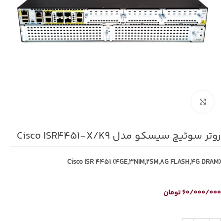
برای بزرگنمایی کلیک کنید
روتر سوئیچ سیسکو مدل Cisco ISR4451-X/K9
Cisco ISR 4451 (4GE,3NIM,2SM,8G FLASH,4G DRAM)
60/000/000
تومان