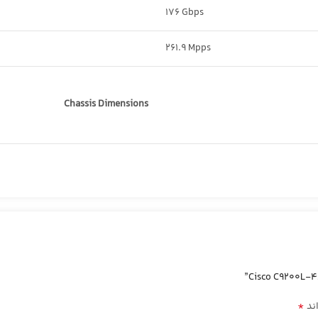
176 Gbps
261.9 Mpps
Chassis Dimensions
*
ند