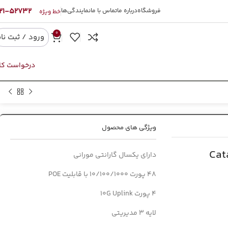
52732-021
فروشگاه
درباره ما
تماس با ما
نمایندگی‌ها
خط ویژه
0
ورود / ثبت نا
درخواست کال
ویژگی های محصول
Cat
دارای یکسال گارانتی مورانی
48 پورت 10/100/1000 با قابلیت POE
4 پورت 10G Uplink
لایه 3 مدیریتی