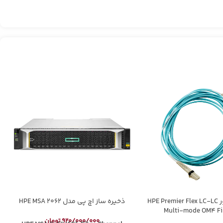
پچ کورد سرور HPE Premier Flex LC-LC
ذخیره ساز اچ پی مدل HPE MSA 2062
Multi-mode OM4 Fi
920/000/000
تومان