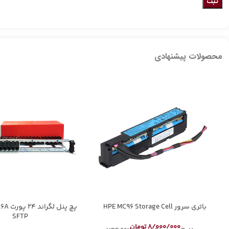
محصولات پیشنهادی
باتری سرور HPE MC96 Storage Cell
پچ پنل 
SFTP
8/000/000
تومان