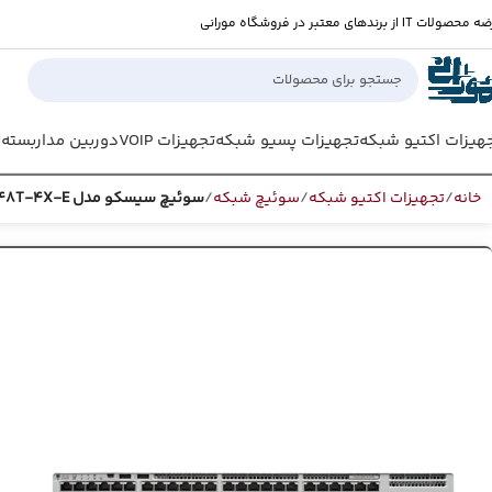
صولات IT از برندهای معتبر در فروشگاه مورانی
هیزات اکتیو شبکه
تجهیزات پسیو شبکه
تجهیزات VOIP
دوربین مداربسته
ل
خانه
تجهیزات اکتیو شبکه
سوئیچ شبکه
سوئیچ سیسکو مدل Cisco C9200L-48T-4X-E