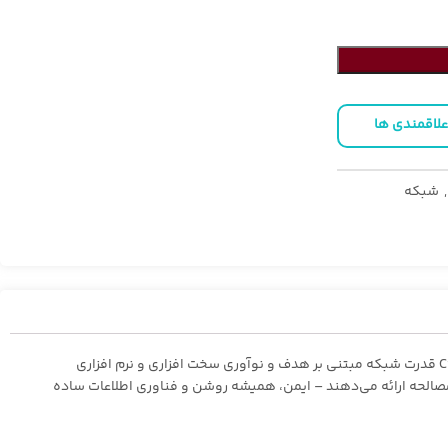
علاقمندی ها
,
شبکه
C9200L-48T-4X-E سوئیچ Uplink 48 پورت Catalyst 9200L Data 4x10G با نرم افزار Network Essentials است. سوئیچ های سری Cisco Catalyst® 9200 قدرت شبکه مبتنی بر هدف و نوآوری سخت افزاری و نرم افزاری
ی Catalyst 9200 با شجره‌نامه خانوادگی‌اش، سادگی را بدون مصالحه ارائه می‌دهند – ایمن، همیشه روشن و فناوری اطلاعات ساده