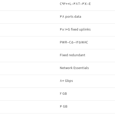
C9200L-48T-4X-E
48 ports data
4x 10G fixed uplinks
PWR-C5-125WAC
Fixed redundant
Network Essentials
80 Gbps
2 GB
4 GB