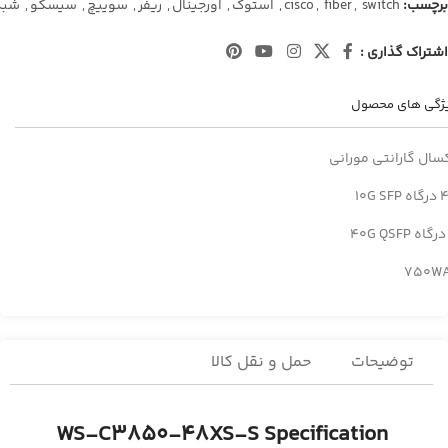
برچسب:
switch
,
fiber
,
cisco
,
استوک
,
اورجینال
,
ریفر
,
سوییچ
,
سیسکو
,
شبک
اشتراک گذاری :
ژگی های محصول
سال گارانتی مورانی
10G SFP
750W
توضیحات
حمل و نقل کالا
WS-C3850-48XS-S Specification