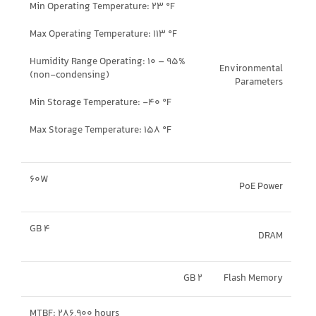
Min Operating Temperature: 23 °F
Max Operating Temperature: 113 °F
Humidity Range Operating: 10 – 95%
Environmental
(non-condensing)
Parameters
Min Storage Temperature: -40 °F
Max Storage Temperature: 158 °F
60W
PoE Power
4 GB
DRAM
2 GB
Flash Memory
MTBF: 286,900 hours