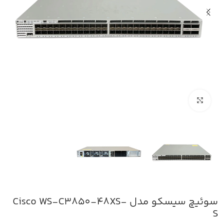
برای بزرگنمایی کلیک کنید
سوئیچ سیسکو مدل Cisco WS-C3850-48XS-
S