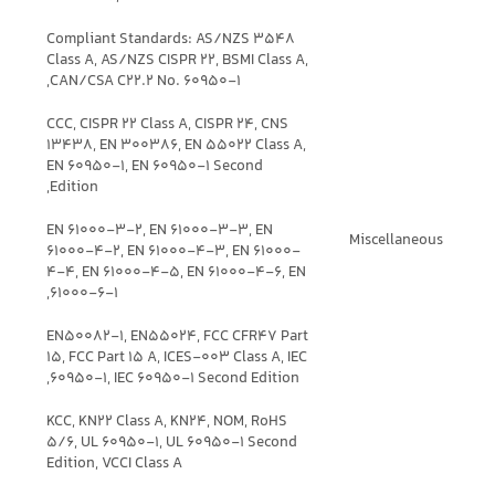
Compliant Standards: AS/NZS 3548
Class A, AS/NZS CISPR 22, BSMI Class A,
CAN/CSA C22.2 No. 60950-1,
CCC, CISPR 22 Class A, CISPR 24, CNS
13438, EN 300386, EN 55022 Class A,
EN 60950-1, EN 60950-1 Second
Edition,
EN 61000-3-2, EN 61000-3-3, EN
Miscellaneous
61000-4-2, EN 61000-4-3, EN 61000-
4-4, EN 61000-4-5, EN 61000-4-6, EN
61000-6-1,
EN50082-1, EN55024, FCC CFR47 Part
15, FCC Part 15 A, ICES-003 Class A, IEC
60950-1, IEC 60950-1 Second Edition,
KCC, KN22 Class A, KN24, NOM, RoHS
5/6, UL 60950-1, UL 60950-1 Second
Edition, VCCI Class A