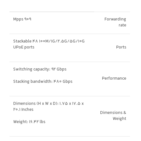
909 Mpps
Forwarding
rate
Stackable 48 100M/1G/2.5G/5G/10G
UPoE ports
Ports
Switching capacity: 92 Gbps
Performance
Stacking bandwidth: 480 Gbps
Dimensions (H x W x D): 1.75 x 17.5 x
20.1 Inches
Dimensions &
Weight
Weight: 16.42 lbs