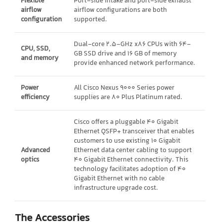
Flexible
Port-side intake and port-side exhaust
airflow
airflow configurations are both
configuration
supported.
Dual-core 2.5-GHz x86 CPUs with 64-
CPU, SSD,
GB SSD drive and 16 GB of memory
and memory
provide enhanced network performance.
Power
All Cisco Nexus 9000 Series power
efficiency
supplies are 80 Plus Platinum rated.
Cisco offers a pluggable 40 Gigabit
Ethernet QSFP+ transceiver that enables
customers to use existing 10 Gigabit
Advanced
Ethernet data center cabling to support
optics
40 Gigabit Ethernet connectivity. This
technology facilitates adoption of 40
Gigabit Ethernet with no cable
infrastructure upgrade cost.
The Accessories