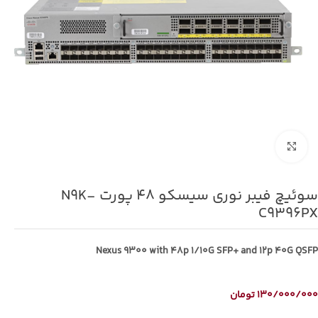
برای بزرگنمایی کلیک کنید
سوئیچ فیبر نوری سیسکو 48 پورت N9K-
C9396PX
Nexus 9300 with 48p 1/10G SFP+ and 12p 40G QSFP
130/000/000
تومان