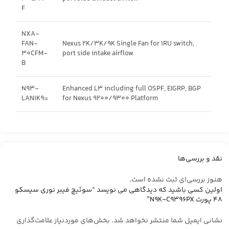
F
NXA-
FAN-
Nexus 2K/3K/9K Single Fan for 1RU switch,
30CFM-
port side intake airflow
B
N93-
Enhanced L3 including full OSPF, EIGRP, BGP
LAN1K9=
for Nexus 9200/9300 Platform
نقد و بررسی‌ها
هنوز بررسی‌ای ثبت نشده است.
اولین کسی باشید که دیدگاهی می نویسد “سوئیچ فیبر نوری سیسکو
48 پورت N9K-C9396PX”
نشانی ایمیل شما منتشر نخواهد شد.
بخش‌های موردنیاز علامت‌گذاری