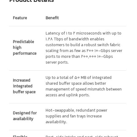
Product Details
Feature
Benefit
Latency of 1 to 2 microseconds with up to
1.28 Tbps of bandwidth enables
Predictable
customers to build a robust switch fabric
high
scaling from as few as 200 10-Gbps server
performance
ports to more than 200,000 10-Gbps
server ports.
Up to a total of 50 MB of integrated
Increased
shared buffer space allows better
integrated
management of speed mismatch between
buffer space
access and uplink ports.
Hot-swappable, redundant power
Designed for
supplies and fan trays increase
availability
availability.