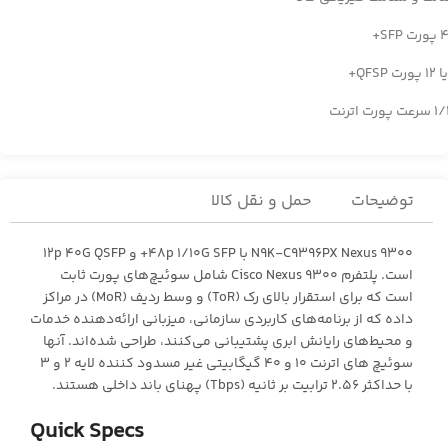
 SFP+
 پورت اترنت
توضیحات
حمل و نقل کالا
N9K-C9396PX Nexus 9300 با 48p 1/10G SFP+ و 12p 40G QSFP
است. پلتفرم Cisco Nexus 9300 شامل سوئیچ‌های پورت ثابت
است که برای استقرار بالای رک (ToR) و وسط ردیف (MoR) در مراکز
داده که از برنامه‌های کاربردی سازمانی، میزبانی ارائه‌دهنده خدمات
و محیط‌های رایانش ابری پشتیبانی می‌کنند، طراحی شده‌اند. آنها
سوئیچ های اترنت 10 و 40 گیگابیتی غیر مسدود کننده لایه 2 و 3
با حداکثر 2.56 ترابیت بر ثانیه (Tbps) پهنای باند داخلی هستند.
Quick Specs