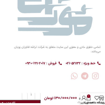
تمامی حقوق مادی و معنوی این سایت متعلق به شرکت تراشه فناوران پویان
می‌باشد.
خط ویژه : 52732-021
فروش : 2017-199-0930
سوئیچ
فیبر
نوری
0
130/000/000
تومان
سیسکو
48 پورت
افزودن به 
روشگاه
لیست علاقمندی
سبد خرید
حساب کاربری من