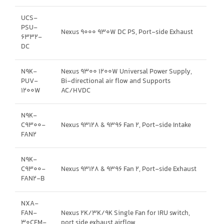
UCS-
PSU-
Nexus 9000 930W DC PS, Port-side Exhaust
6332-
DC
N9K-
Nexus 9300 1200W Universal Power Supply,
PUV-
Bi-directional air flow and Supports
1200W
AC/HVDC
N9K-
C9300-
Nexus 93128 & 9396 Fan 2, Port-side Intake
FAN2
N9K-
C9300-
Nexus 93128 & 9396 Fan 2, Port-side Exhaust
FAN2-B
NXA-
FAN-
Nexus 2K/3K/9K Single Fan for 1RU switch,
30CFM-
port side exhaust airflow