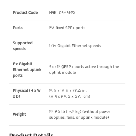
Product Code
N9K-C9396PX
Ports
48 fixed SPF+ ports
Supported
1/10 Gigabit Ethernet speeds
speeds
40 Gigabit
6 or 12 QFSP+ ports active through the
Ethernet uplink
uplink module
ports
Physical (H x W
3.5 x 17.5 x 22.5 in.
x D)
(8.9 x 44.5 x 57.1 cm)
22.45 lb (10.2 kg) (without power
Weight
supplies, fans, or uplink module)