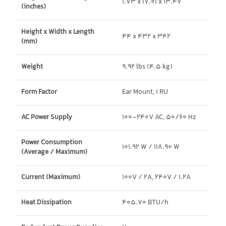
1.73 x 17.01 x 13.47
(inches)
Height x Width x Length
44 x 432 x 342
(mm)
Weight
9.92 lbs (4.5 kg)
Form Factor
Ear Mount, 1 RU
AC Power Supply
100–240V AC, 50/60 Hz
Power Consumption
101.92 W / 118.90 W
(Average / Maximum)
Current (Maximum)
100V / 2A, 240V / 1.2A
Heat Dissipation
405.70 BTU/h