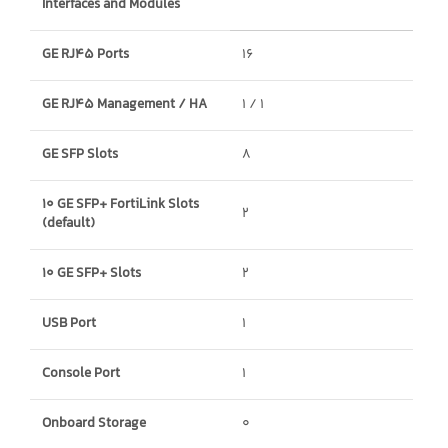
Interfaces and Modules
GE RJ45 Ports
16
GE RJ45 Management / HA
1 / 1
GE SFP Slots
8
10 GE SFP+ FortiLink Slots
2
(default)
10 GE SFP+ Slots
2
USB Port
1
Console Port
1
Onboard Storage
0