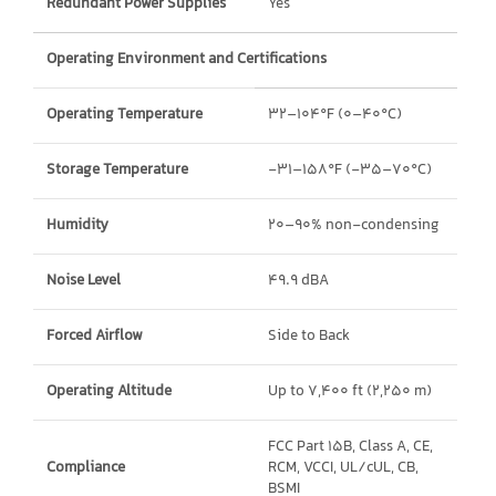
Redundant Power Supplies
Yes
Operating Environment and Certifications
Operating Temperature
32–104°F (0–40°C)
Storage Temperature
-31–158°F (-35–70°C)
Humidity
20–90% non-condensing
Noise Level
49.9 dBA
Forced Airflow
Side to Back
Operating Altitude
Up to 7,400 ft (2,250 m)
FCC Part 15B, Class A, CE,
Compliance
RCM, VCCI, UL/cUL, CB,
BSMI