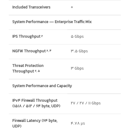
Included Transceivers
0
System Performance — Enterprise Traffic Mix
IPS Throughput
5 Gbps
2
NGFW Throughput
3.5 Gbps
2, 4
Threat Protection
3 Gbps
Throughput
2, 5
System Performance and Capacity
IPv4 Firewall Throughput
27 / 27 / 11 Gbps
(1518 / 512 / 64 byte, UDP)
Firewall Latency (64 byte,
4.78 μs
UDP)