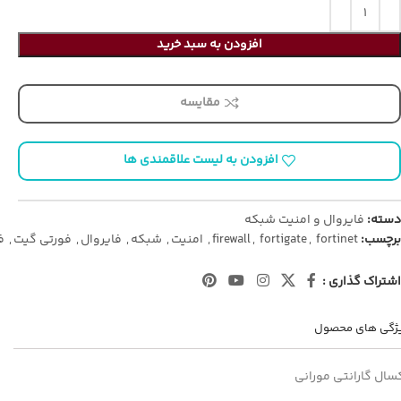
افزودن به سبد خرید
مقایسه
افزودن به لیست علاقمندی ها
دسته:
فایروال و امنیت شبکه
برچسب:
fortinet
,
fortigate
,
firewall
,
امنیت
,
شبکه
,
فایروال
,
فورتی گیت
,
ف
اشتراک گذاری :
ژگی های محصول
سال گارانتی مورانی