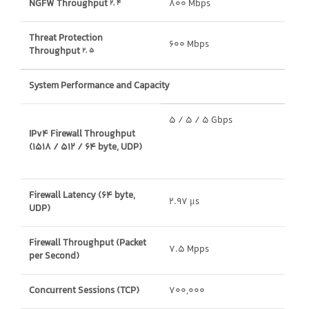
NGFW Throughput
800 Mbps
2, 4
Threat Protection
600 Mbps
Throughput
2, 5
System Performance and Capacity
5 / 5 / 5 Gbps
IPv4 Firewall Throughput
(1518 / 512 / 64 byte, UDP)
Firewall Latency (64 byte,
2.97 μs
UDP)
Firewall Throughput (Packet
7.5 Mpps
per Second)
Concurrent Sessions (TCP)
700,000