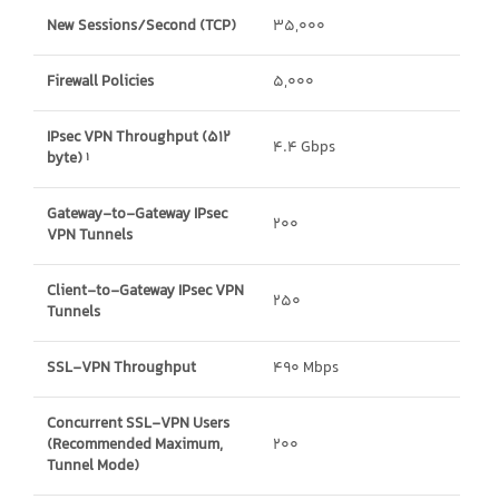
New Sessions/Second (TCP)
35,000
Firewall Policies
5,000
IPsec VPN Throughput (512
4.4 Gbps
byte)
1
Gateway-to-Gateway IPsec
200
VPN Tunnels
Client-to-Gateway IPsec VPN
250
Tunnels
SSL-VPN Throughput
490 Mbps
Concurrent SSL-VPN Users
(Recommended Maximum,
200
Tunnel Mode)