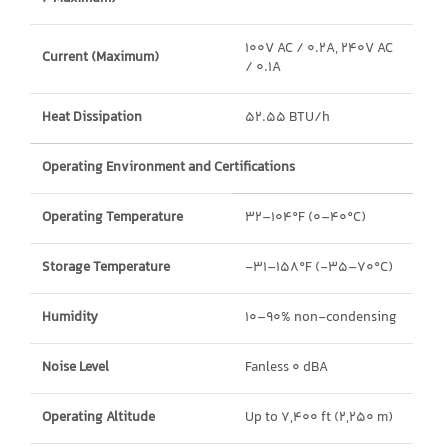
100V AC / 0.2A, 240V AC
Current (Maximum)
/ 0.1A
Heat Dissipation
52.55 BTU/h
Operating Environment and Certifications
Operating Temperature
32–104°F (0–40°C)
Storage Temperature
-31–158°F (-35–70°C)
Humidity
10–90% non-condensing
Noise Level
Fanless 0 dBA
Operating Altitude
Up to 7,400 ft (2,250 m)