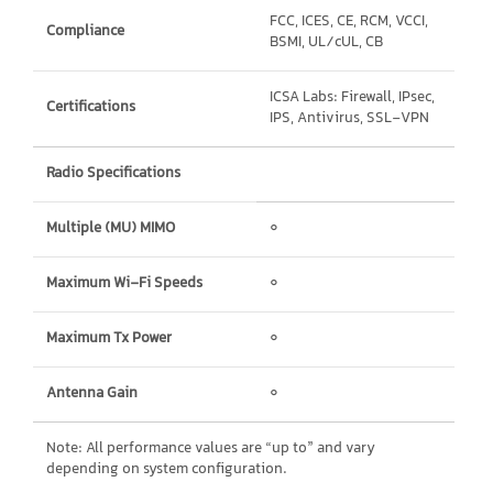
FCC, ICES, CE, RCM, VCCI,
Compliance
BSMI, UL/cUL, CB
ICSA Labs: Firewall, IPsec,
Certifications
IPS, Antivirus, SSL-VPN
Radio Specifications
Multiple (MU) MIMO
0
Maximum Wi-Fi Speeds
0
Maximum Tx Power
0
Antenna Gain
0
Note: All performance values are “up to” and vary
depending on system configuration.