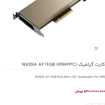
برای بزرگنمایی کلیک کنید
کارت گرافیک NVIDIA A2 16GB (R9H23C)
NVIDIA A2 16GB PCIe Non‑CEC Accelerator for HPE
540/000/000
تومان