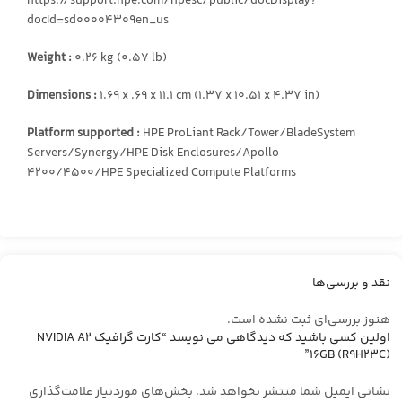
https://support.hpe.com/hpesc/public/docDisplay?
docId=sd00004309en_us
Weight :
0.26 kg (0.57 lb)
Dimensions :
1.69 x .69 x 11.1 cm (1.37 x 10.51 x 4.37 in)
Platform supported :
HPE ProLiant Rack/Tower/BladeSystem
Servers/Synergy/HPE Disk Enclosures/Apollo
4200/4500/HPE Specialized Compute Platforms
نقد و بررسی‌ها
هنوز بررسی‌ای ثبت نشده است.
اولین کسی باشید که دیدگاهی می نویسد “کارت گرافیک NVIDIA A2
16GB (R9H23C)”
نشانی ایمیل شما منتشر نخواهد شد.
بخش‌های موردنیاز علامت‌گذاری