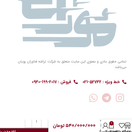
تمامی حقوق مادی و معنوی این سایت متعلق به شرکت تراشه فناوران پویان
می‌باشد.
خط ویژه : 52732-021
فروش : 2017-199-0930
کارت
گرافیک
0
540/000/000
تومان
NVIDIA
A2 16GB
روشگاه
لیست علاقمندی
سبد خرید
حساب کاربری من