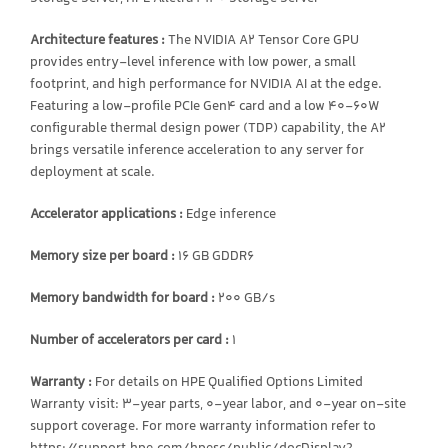
Architecture features :
The NVIDIA A2 Tensor Core GPU
provides entry-level inference with low power, a small
footprint, and high performance for NVIDIA AI at the edge.
Featuring a low-profile PCIe Gen4 card and a low 40-60W
configurable thermal design power (TDP) capability, the A2
brings versatile inference acceleration to any server for
deployment at scale.
Accelerator applications :
Edge inference
Memory size per board :
16 GB GDDR6
Memory bandwidth for board :
200 GB/s
Number of accelerators per card :
1
Warranty :
For details on HPE Qualified Options Limited
Warranty visit: 3-year parts, 0-year labor, and 0-year on-site
support coverage. For more warranty information refer to